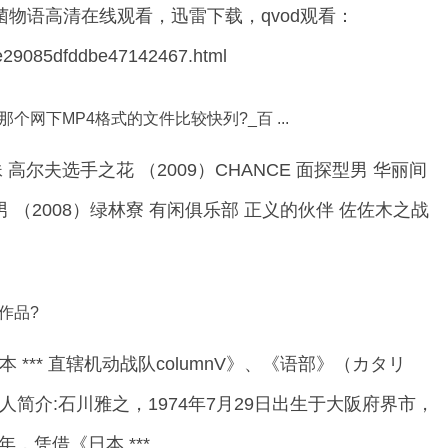
菌物语高清在线观看，迅雷下载，qvod观看：
be29085dfddbe47142467.html
网下MP4格式的文件比较快列?_百 ...
 高尔夫选手之花 （2009）CHANCE 面探型男 华丽间
 （2008）绿林寮 有闲俱乐部 正义的伙伴 佐佐木之战
作品?
*** 直辖机动战队columnV》、《语部》（カタリ
简介:石川雅之，1974年7月29日出生于大阪府界市，
，凭借《日本 ***