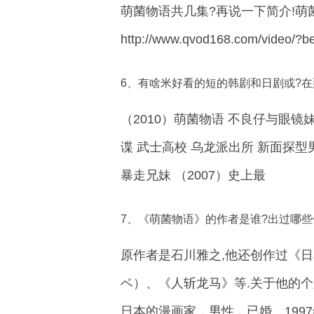
萌菌物语共几集?再说一下简介!萌
http://www.qvod168.com/video/?
6、有啥米好看的短的韩剧和日剧或?在那个
（2010）萌菌物语 不良仔与眼镜妹
谍 武士高校 乌龙派出所 新面探型男
暴走兄妹 （2007）史上最
7、《萌菌物语》的作者是谁?出过哪些
原作者是石川雅之,他还创作过《日本 
ベ）、《人斩龙马》等.关于他的个人
日本的漫画家，男性，已婚。1997年