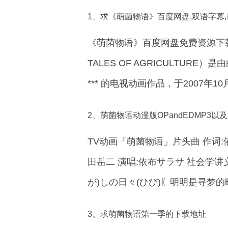
1、求《萌菌物语》百度网盘,双语字幕
《萌菌物语》百度网盘免费资源下载
TALES OF AGRICULTURE）是由
*** 的电视动画作品，于2007年1
2、萌菌物语动漫版OPandEDMP3以
TV动画「萌菌物语」片头曲 作词:依布サラサ
田岳二 演唱:依布サラサ 社会学
が)しの日々(ひび)〖明明是寻梦的
3、求萌菌物语第一季的下载地址