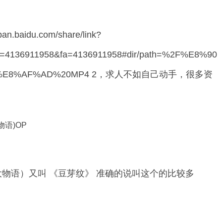
aidu.com/share/link?
r=4136911958&fa=4136911958#dir/path=%2F%E8%90
A9%E8%AF%AD%20MP4 2，求人不如自己动手，很多资
语)OP
大物语）又叫 《豆芽纹》 准确的说叫这个的比较多