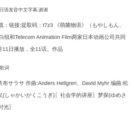
,日语发音中文字幕,谢谢
：链接:提取码：t7z3 《萌菌物语》（もやしもん、
白组和Telecom Animation Film两家日本动画公司共同
0月11日播放，全11话。作品
及歌词
 作曲:Anders Hellgren、David Myhr 编曲:松
讲义(しゃかいがくこうぎ)〖社会学的讲座〗梦探(ゆめさ
时光〗