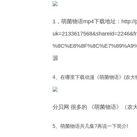
1，萌菌物语mp4下载地址：http://pan.b
uk=2133617568&shareid=2246&f
%8C%E8%8F%8C%E7%89%
源
4、在哪里下载动漫《萌菌物语》(农大物
分贝网 很多的 《萌菌物语》（农
5、萌菌物语共几集?再说一下简介!